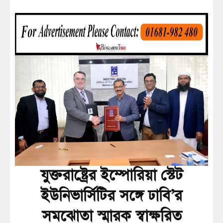
যুক্তরাষ্ট্রের ইম্পোরিয়া স্টেট
ইউনিভার্সিটির সঙ্গে ঢাবি’র
সমঝোতা স্মারক স্বাক্ষরিত