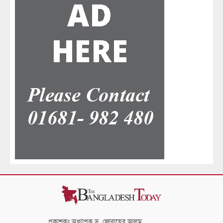
প্রকাশকঃ অধ্যাপক ড. জোবায়ের আলম