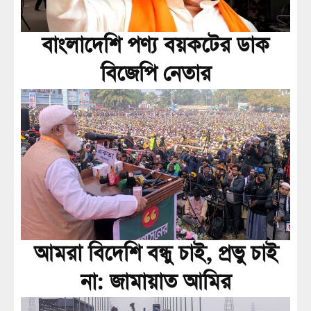
বাংলাদেশি পণ্য বয়কটের ডাক
বিজেপি নেতার
আমরা বিদেশি বন্ধু চাই, প্রভু চাই
না: জামায়াত আমির