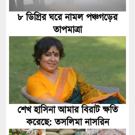
৮ ডিগ্রির ঘরে নামল পঞ্চগড়ের
তাপমাত্রা
শেখ হাসিনা আমার বিরাট ক্ষতি
করেছে: তসলিমা নাসরিন