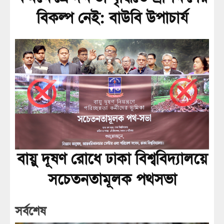
বিকল্প নেই: বাউবি উপাচার্য
বায়ু দূষণ রোধে ঢাকা বিশ্ববিদ্যালয়ে
সচেতনতামূলক পথসভা
সর্বশেষ