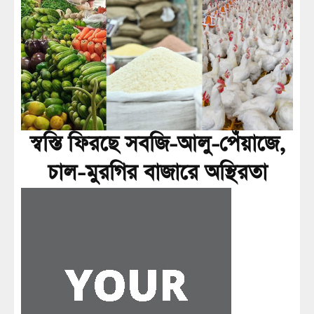
স্বস্তি ফিরছে সবজি-আলু-পেঁয়াজে,
চাল-মুরগির বাজারে অস্থিরতা