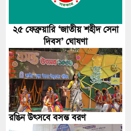
২৫ ফেব্রুয়ারি ‘জাতীয় শহীদ সেনা
দিবস’ ঘোষণা
রঙিন উৎসবে বসন্ত বরণ