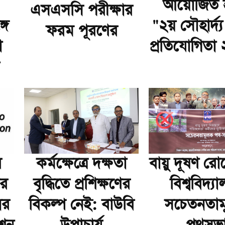
আয়োজিত 
এসএসসি পরীক্ষার
গে
"২য় সৌহার্দ্য
ফরম পূরণের
া
প্রতিযোগিতা
র
কর্মক্ষেত্রে দক্ষতা
বায়ু দূষণ রো
ার
বৃদ্ধিতে প্রশিক্ষণের
বিশ্ববিদ্য
ের
বিকল্প নেই: বাউবি
সচেতনতাম