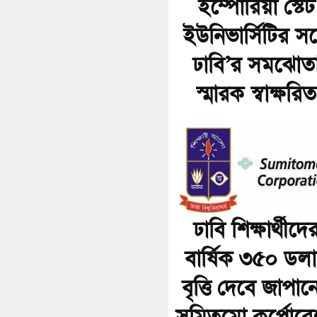
ইম্পোরিয়া স্টেট
ইউনিভার্সিটির সঙ্
ঢাবি’র সমঝোত
স্মারক স্বাক্ষরিত
ঢাবি শিক্ষার্থীদে
বার্ষিক ৩৫০ ডল
বৃত্তি দেবে জাপান