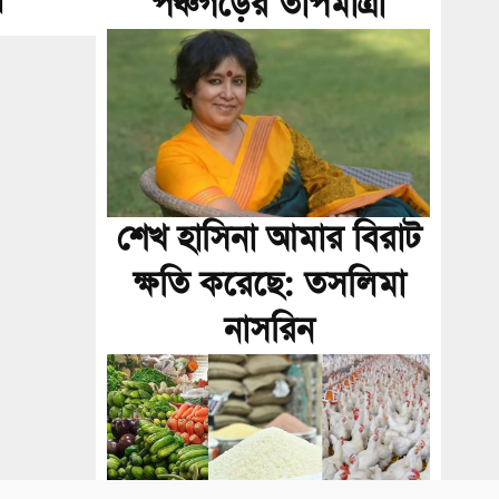
া
পঞ্চগড়ের তাপমাত্রা
শেখ হাসিনা আমার বিরাট
ক্ষতি করেছে: তসলিমা
নাসরিন