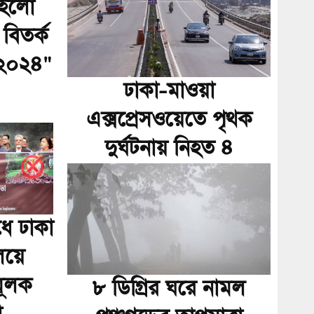
হলো
 বিতর্ক
 ২০২৪"
ঢাকা-মাওয়া
এক্সপ্রেসওয়েতে পৃথক
দুর্ঘটনায় নিহত ৪
ধে ঢাকা
ালয়ে
ূলক
৮ ডিগ্রির ঘরে নামল