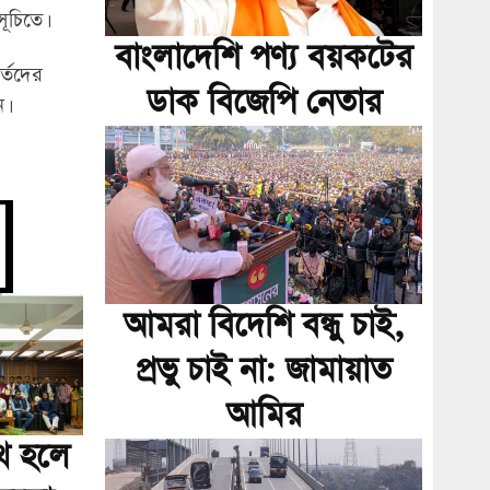
ূচিতে।
বাংলাদেশি পণ্য বয়কটের
র্তদের
ডাক বিজেপি নেতার
।
আমরা বিদেশি বন্ধু চাই,
প্রভু চাই না: জামায়াত
আমির
াথ হলে