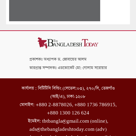
প্রকাশকঃ অধ্যাপক ড. জোবায়ের আলম
ভারপ্রাপ্ত সম্পাদকঃ এডভোকেট মো: গোলাম সরোয়ার
কার্যালয় : বিটিটিসি বিল্ডিং (লেভেল:০৩), ২৭০/বি, তেজগাঁও
(আই/এ), ঢাকা-১২০৮
মোবাইল: +880 2-8878026, +880 1736 786915,
+880 1300 126 624
ইমেইল: tbtbangla@gmail.com (online),
ads@thebangladeshtoday.com (adv)