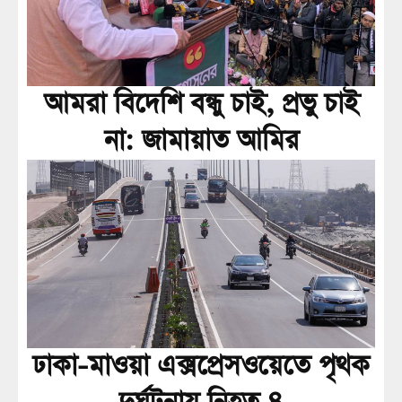
আমরা বিদেশি বন্ধু চাই, প্রভু চাই
না: জামায়াত আমির
ঢাকা-মাওয়া এক্সপ্রেসওয়েতে পৃথক