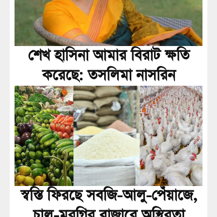
শেখ হাসিনা আমার বিরাট ক্ষতি
করেছে: তসলিমা নাসরিন
স্বস্তি ফিরছে সবজি-আলু-পেঁয়াজে,
চাল-মুরগির বাজারে অস্থিরতা