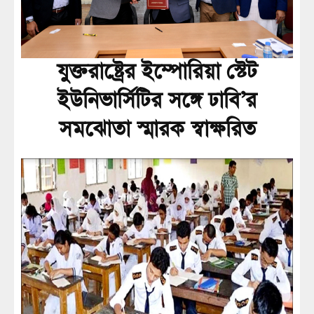
যুক্তরাষ্ট্রের ইম্পোরিয়া স্টেট
ইউনিভার্সিটির সঙ্গে ঢাবি’র
সমঝোতা স্মারক স্বাক্ষরিত