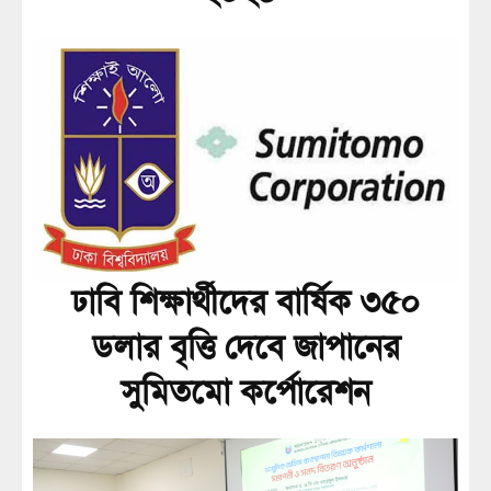
ঢাবি শিক্ষার্থীদের বার্ষিক ৩৫০
ডলার বৃত্তি দেবে জাপানের
সুমিতমো কর্পোরেশন