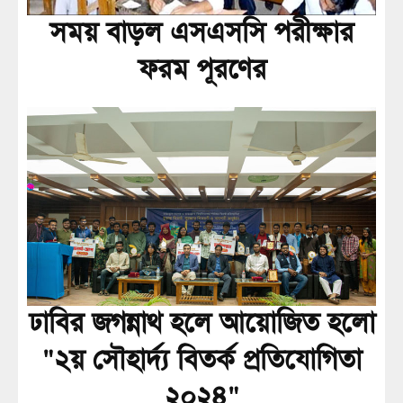
সময় বাড়ল এসএসসি পরীক্ষার
ফরম পূরণের
ঢাবির জগন্নাথ হলে আয়োজিত হলো
"২য় সৌহার্দ্য বিতর্ক প্রতিযোগিতা
২০২৪"