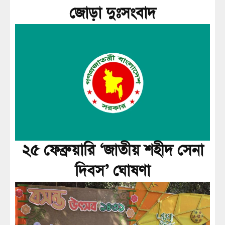
জোড়া দুঃসংবাদ
২৫ ফেব্রুয়ারি ‘জাতীয় শহীদ সেনা
দিবস’ ঘোষণা