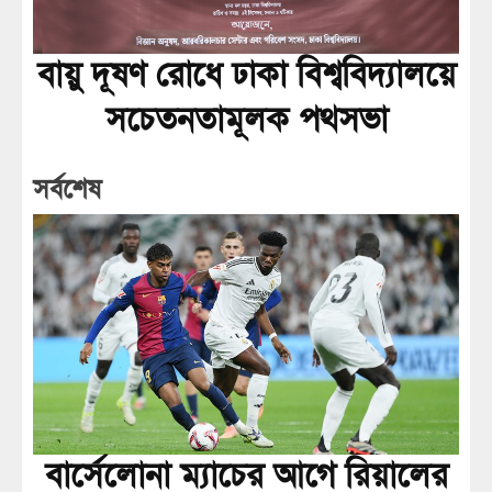
বায়ু দূষণ রোধে ঢাকা বিশ্ববিদ্যালয়ে
সচেতনতামূলক পথসভা
সর্বশেষ
বার্সেলোনা ম্যাচের আগে রিয়ালের