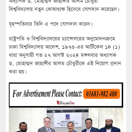
অধ্যাপক ড. মোহাম্মদ জাহাঙ্গীর আলম চৌধুরী
বিশ্ববিদ্যালয় নতুন কোষাধ্যক্ষ হিসেবে যোগদান করেছেন।
বৃহস্পতিবার তিনি এ পদে যোগদান করেন।
রাষ্ট্রপতি ও বিশ্ববিদ্যালয়ের চ্যান্সেলরের অনুমোদনক্রমে
ঢাকা বিশ্ববিদ্যালয় আদেশ, ১৯৭৩-এর আর্টিকেল ১৪ (১)
ধারা অনুযায়ী গত ২৭ আগস্ট ২০২৪ মঙ্গলবার অধ্যাপক
ড. মোহাম্মদ জাহাঙ্গীর আলম চৌধুরীকে এই নিয়োগ প্রদান
করা হয়।