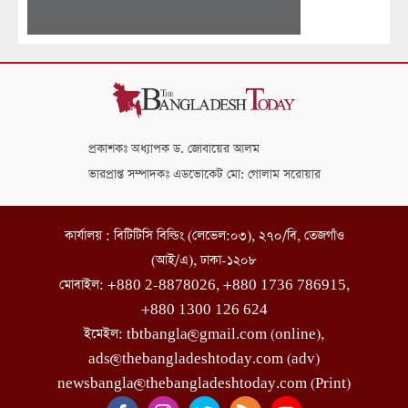
প্রকাশকঃ অধ্যাপক ড. জোবায়ের আলম
ভারপ্রাপ্ত সম্পাদকঃ এডভোকেট মো: গোলাম সরোয়ার
কার্যালয় : বিটিটিসি বিল্ডিং (লেভেল:০৩), ২৭০/বি, তেজগাঁও
(আই/এ), ঢাকা-১২০৮
মোবাইল: +880 2-8878026, +880 1736 786915,
+880 1300 126 624
ইমেইল: tbtbangla@gmail.com (online),
ads@thebangladeshtoday.com (adv)
newsbangla@thebangladeshtoday.com (Print)