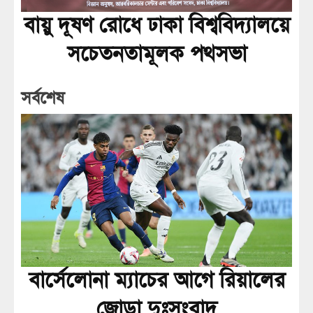
বায়ু দূষণ রোধে ঢাকা বিশ্ববিদ্যালয়ে
সচেতনতামূলক পথসভা
সর্বশেষ
বার্সেলোনা ম্যাচের আগে রিয়ালের
জোড়া দুঃসংবাদ