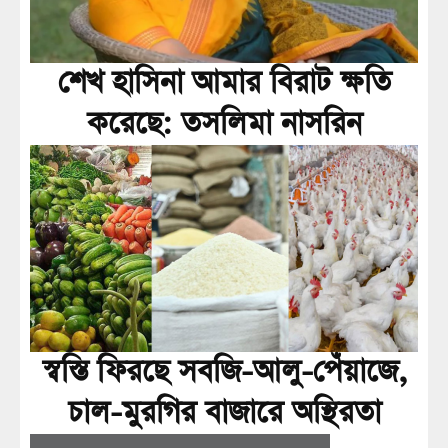
শেখ হাসিনা আমার বিরাট ক্ষতি
করেছে: তসলিমা নাসরিন
স্বস্তি ফিরছে সবজি-আলু-পেঁয়াজে,
চাল-মুরগির বাজারে অস্থিরতা