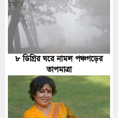
৮ ডিগ্রির ঘরে নামল পঞ্চগড়ের
তাপমাত্রা