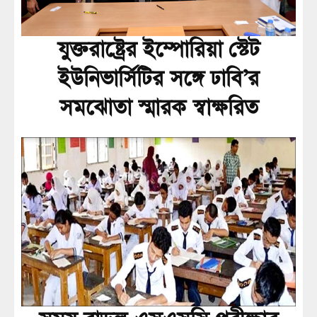
যুক্তরাষ্ট্রের ইম্পোরিয়া স্টেট
ইউনিভার্সিটির সঙ্গে ঢাবি’র
সমঝোতা স্মারক স্বাক্ষরিত