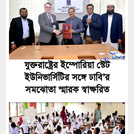
যুক্তরাষ্ট্রের ইম্পোরিয়া স্টেট
ইউনিভার্সিটির সঙ্গে ঢাবি’র
সমঝোতা স্মারক স্বাক্ষরিত