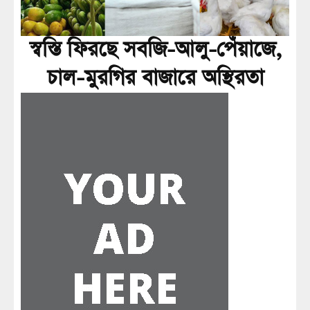
স্বস্তি ফিরছে সবজি-আলু-পেঁয়াজে,
চাল-মুরগির বাজারে অস্থিরতা