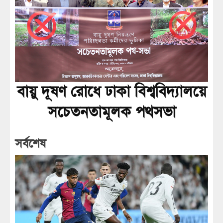
বায়ু দূষণ রোধে ঢাকা বিশ্ববিদ্যালয়ে
সচেতনতামূলক পথসভা
সর্বশেষ