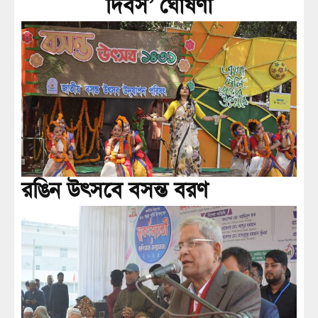
দিবস’ ঘোষণা
রঙিন উৎসবে বসন্ত বরণ