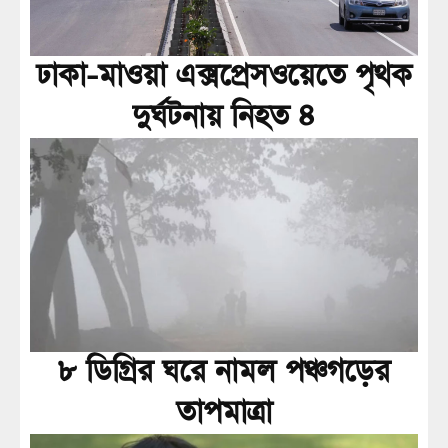
ঢাকা-মাওয়া এক্সপ্রেসওয়েতে পৃথক
দুর্ঘটনায় নিহত ৪
৮ ডিগ্রির ঘরে নামল পঞ্চগড়ের
তাপমাত্রা