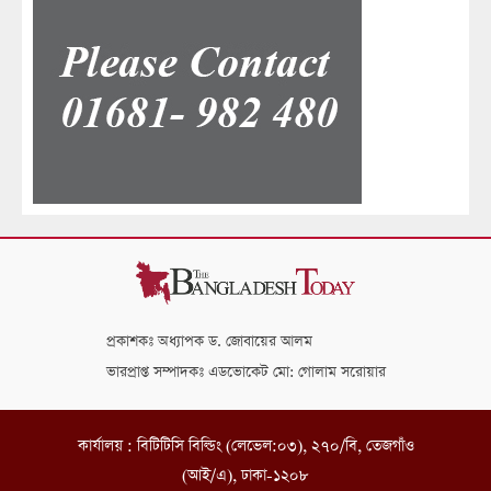
প্রকাশকঃ অধ্যাপক ড. জোবায়ের আলম
ভারপ্রাপ্ত সম্পাদকঃ এডভোকেট মো: গোলাম সরোয়ার
কার্যালয় : বিটিটিসি বিল্ডিং (লেভেল:০৩), ২৭০/বি, তেজগাঁও
(আই/এ), ঢাকা-১২০৮