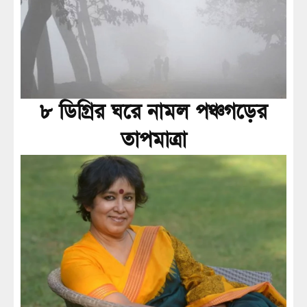
৮ ডিগ্রির ঘরে নামল পঞ্চগড়ের
তাপমাত্রা