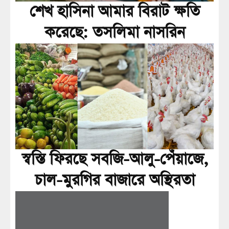
শেখ হাসিনা আমার বিরাট ক্ষতি
করেছে: তসলিমা নাসরিন
স্বস্তি ফিরছে সবজি-আলু-পেঁয়াজে,
চাল-মুরগির বাজারে অস্থিরতা