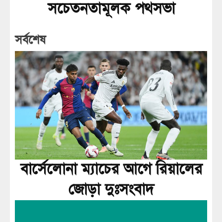
সচেতনতামূলক পথসভা
সর্বশেষ
বার্সেলোনা ম্যাচের আগে রিয়ালের
জোড়া দুঃসংবাদ