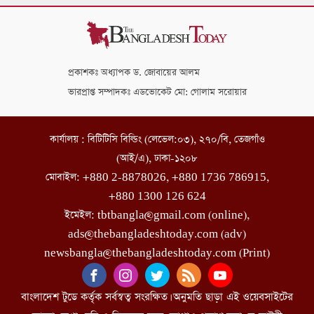
প্রকাশকঃ অধ্যাপক ড. জোবায়ের আলম
ভারপ্রাপ্ত সম্পাদকঃ এডভোকেট মো: গোলাম সরোয়ার
কার্যালয় : বিটিটিসি বিল্ডিং (লেভেল:০৩), ২৭০/বি, তেজগাঁও
(আই/এ), ঢাকা-১২০৮
মোবাইল: +880 2-8878026, +880 1736 786915,
+880 1300 126 624
ইমেইল: tbtbangla@gmail.com (online),
ads@thebangladeshtoday.com (adv)
newsbangla@thebangladeshtoday.com (Print)
বাংলাদেশ টুডে কর্তৃক সর্বস্বত্ব সংরক্ষিত। অনুমতি ছাড়া এই ওয়েবসাইটের